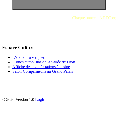
Chaque année, l'ADEC org
Espace Culturel
L'atelier du sculpteur
Usines et moulins de la vallée de l'Iton
Affiche des manifestations à l'usine
Salon Comparaisons au Grand Palais
©
2026 Version 1.0
LogIn