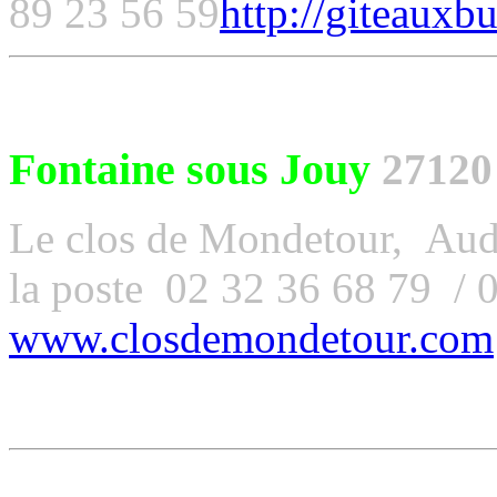
89 23 56 59
http://giteauxbu
Fontaine sous Jouy
27120
Le clos de Mondetour, Aude
la poste 02 32 36 68 79 / 
www.closdemondetour.com