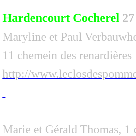
Hardencourt Cocherel
27
Maryline et Paul Verbauwhe
11 chemein des renardières
http://www.leclosdespomme
Marie et Gérald Thomas, 1