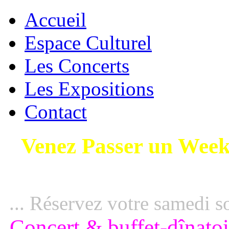
Accueil
Espace Culturel
Les Concerts
Les Expositions
Contact
Venez
Passer un Wee
...
R
éservez votre samedi so
Concert & buffet-dînat