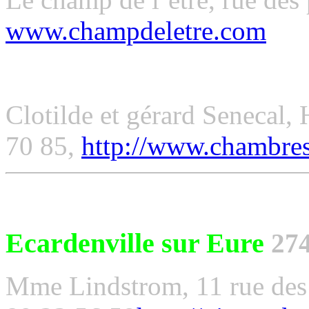
www.champdeletre.com
Clotilde et gérard Senecal,
70 85,
http://www.chambres
Ecardenville sur Eure
27
Mme Lindstrom, 11 rue des 