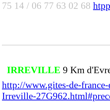
75 14 / 06 77 63 02 68
htp
IRREVILLE
9 Km d'Evr
http://www.gites-de-france-
Irreville-27G962.html#prec